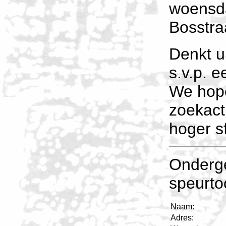
woensda
Bosstra
Denkt u
s.v.p. 
We hop
zoekact
hoger s
Onderg
speurto
Naam:
Adres: