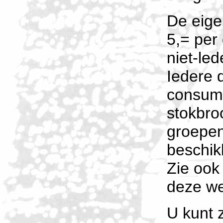
De eige
5,= per
niet-led
Iedere 
consump
stokbro
groepen 
beschik
Zie ook
deze we
U kunt 