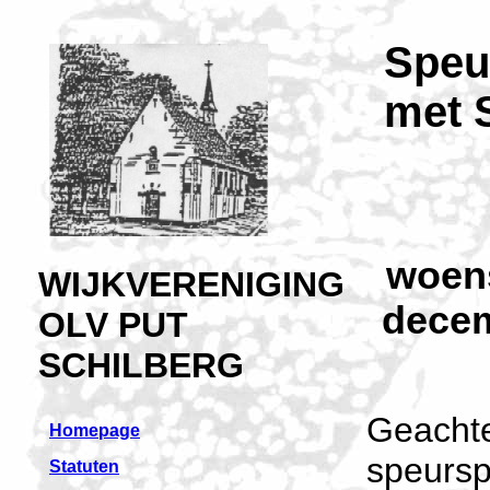
Speu
met S
woen
WIJKVERENIGING
decem
OLV PUT
SCHILBERG
Geachte
Homepage
speursp
Statuten