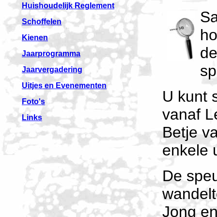
Huishoudelijk Reglement
Sa
Schoffelen
ho
Kienen
de
Jaarprogramma
sp
Jaarvergadering
Uitjes en Evenementen
U kunt 
Foto's
vanaf L
Links
Betje v
enkele 
De speu
wandelto
Jong en