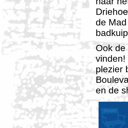
naar he
Driehoe
de Mad 
badkuip
Ook de 
vinden!
plezier
Bouleva
en de s