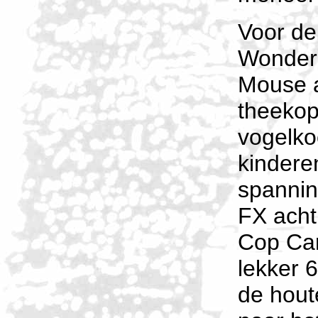
Voor de 
Wonder
Mouse a
theekop
vogelkoo
kindere
spannin
FX acht
Cop Car
lekker 6
de hout