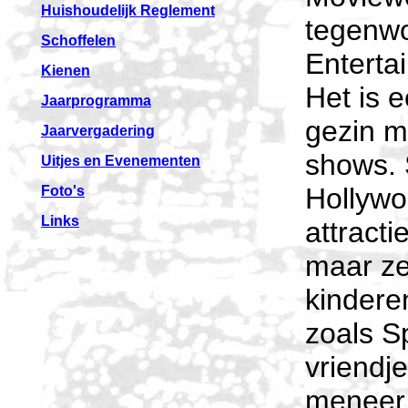
Huishoudelijk Reglement
tegenwo
Schoffelen
Enterta
Kienen
Het is e
Jaarprogramma
gezin m
Jaarvergadering
shows. 
Uitjes en Evenementen
Hollywo
Foto's
Links
attracti
maar ze
kindere
zoals S
vriendje
meneer