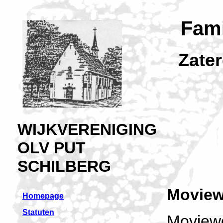
Fami
Zate
WIJKVERENIGING
OLV PUT
SCHILBERG
Moview
Homepage
Statuten
Moviewo