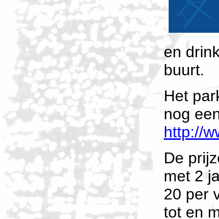
en drin
buurt.
Het par
nog een
http://
De prij
met 2 j
20 per 
tot en m