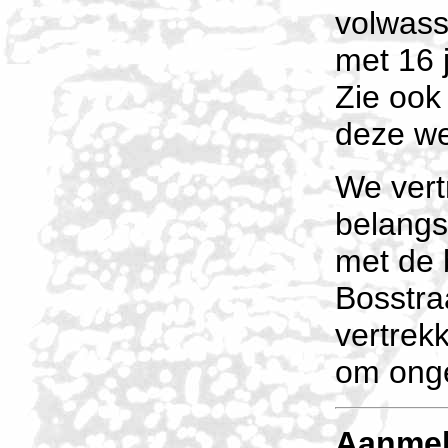
volwass
met 16 j
Zie ook
deze we
We vert
belangs
met de 
Bosstra
vertrek
om onge
Aanme