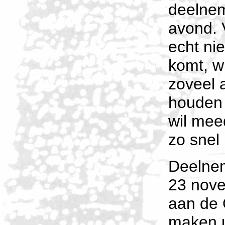
deelnem
avond. 
echt nie
komt, wi
zoveel 
houden 
wil mee
zo snel
Deelnem
23 nove
aan de 
maken u