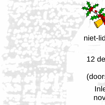
niet-l
12 de
(door
In
nov