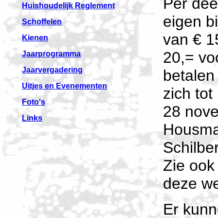
Per dee
Huishoudelijk Reglement
eigen b
Schoffelen
van € 1
Kienen
20,= voo
Jaarprogramma
Jaarvergadering
betalen
Uitjes en Evenementen
zich tot
Foto's
28 nove
Links
Housman
Schilbe
Zie ook
deze we
Er kun