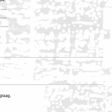
..
..
…….
 graag.