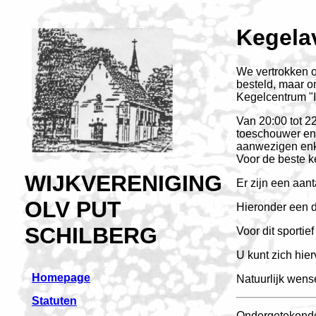
Kegela
We vertrokken o
besteld, maar 
Kegelcentrum "In
Van 20:00 tot 2
toeschouwer en 
aanwezigen enk
Voor de beste k
WIJKVERENIGING
Er zijn een aant
OLV PUT
Hieronder een 
SCHILBERG
Voor dit sportie
U kunt zich hie
Homepage
Natuurlijk wens
Statuten
Ondergetekende