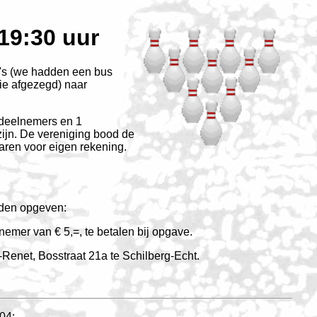
19:30 uur
o's (we hadden een bus
ie afgezegd) naar
 deelnemers en 1
ijn. De vereniging bood de
ren voor eigen rekening.
nden opgeven:
nemer van € 5,=, te betalen bij opgave.
Renet, Bosstraat 21a te Schilberg-Echt.
04: