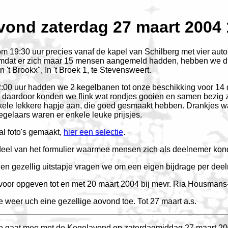
vond zaterdag 27 maart 2004 
m 19:30 uur precies vanaf de kapel van Schilberg met vier aut
omdat er zich maar 15 mensen aangemeld hadden, hebben we d
 't Brookx", In 't Broek 1, te Stevensweert.
2:00 uur hadden we 2 kegelbanen tot onze beschikking voor 14
daardoor konden we flink wat rondjes gooien en samen bezig z
ele lekkere hapje aan, die goed gesmaakt hebben. Drankjes wa
egelaars waren er enkele leuke prijsjes.
al foto's gemaakt,
hier een selectie
.
deel van het formulier waarmee mensen zich als deelnemer ko
f en gezellig uitstapje vragen we om een eigen bijdrage per deel
rvoor opgeven tot en met 20 maart 2004 bij mevr. Ria Housmans-
e weer uch eine gezellige aovond toe. Tot 27 maart a.s.
 gaat mee met de Kegelavond op zaterdagmiddag 27 maart 20