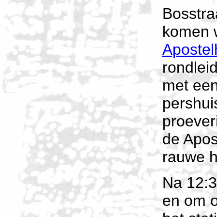
Bosstra
komen 
Aposte
rondlei
met een
pershui
proeveri
de Apos
rauwe h
Na 12:3
en om o