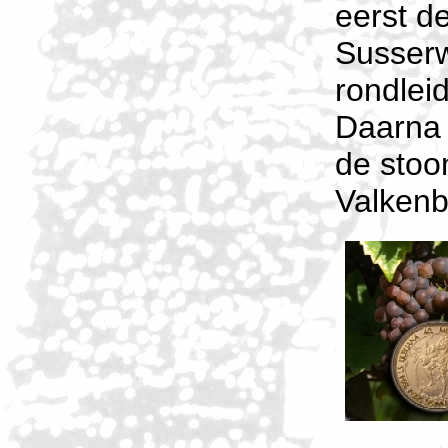
eerst d
Susserw
rondleid
Daarna 
de stoo
Valkenbu