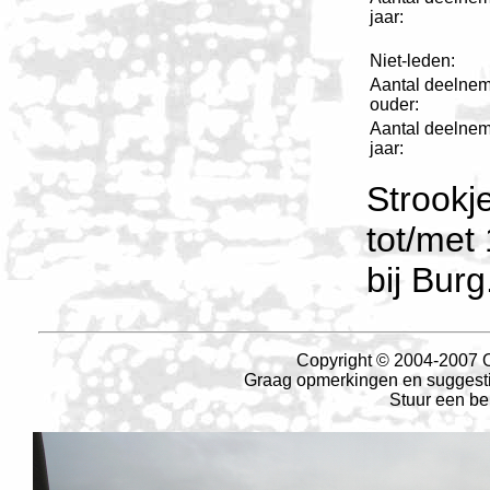
jaar:
Niet-leden:
Aantal deelnem
ouder:
Aantal deelnem
jaar:
Strookj
tot/met 
bij Burg
Copyright © 2004-2007 O
Graag opmerkingen en suggesties
Stuur een be