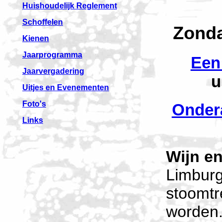
Huishoudelijk Reglement
Schoffelen
Zonda
Kienen
Jaarprogramma
Een 
Jaarvergadering
u
Uitjes en Evenementen
Foto's
Onder
Links
Wijn e
Limburg
stoomtr
worden