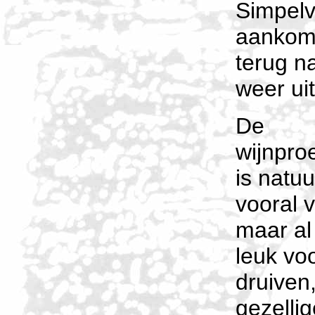
Simpelv
aankom
terug n
weer ui
De
wijnproe
is natuur
vooral 
maar al 
leuk vo
druiven
gezelli