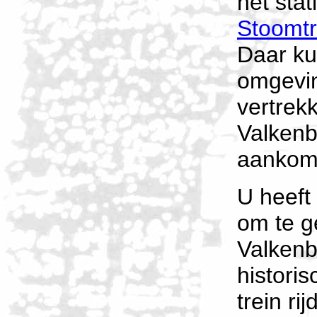
het sta
Stoomtr
Daar kun
omgevin
vertrek
Valkenb
aankom
U heeft 
om te g
Valkenb
histori
trein ri