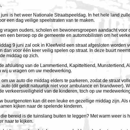
,
uni is het weer Nationale Straatspeeldag. In het hele land zul
oor een dag veilige speelstraten van te maken.
g vragen ouders, scholen en bewonersgroepen aandacht voor de
doen een beroep op de gemeente en automobilisten om het verke
ag 9 juni zal ook in Kleefveld een straat afgesloten worden vo
 dan voor één keer veilig spelen op straat. In deze buurt nee
 de middag op zich.
de afsluiting van de Lammertiend, Kapitteltiend, Munstertiend, A
en wij u vragen om uw medewerking.
om uw auto die middag elders te parkeren, zodat de straat volle
auto (dit geldt natuurlijk niet voor ambulance en brandweer). Wi
de verkeersveiligheid van de kinderen, toch op uw medewerking
 buurtgenoten kan dit een leuke en gezellige middag zijn. Als u 
 samen kijken naar de spelende kinderen.
die bereid is de tuinslang buiten te leggen? Met warm weer is h
r naar te kijken.