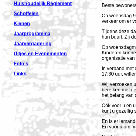
Huishoudelijk Reglement
Beste bewoners
Schoffelen
Op woensdag 9 j
verkeer om er v
Kienen
Tijdens deze da
Jaarprogramma
hun buurt. Zij 
Jaarvergadering
Op woensdagmidd
Kinderen kunnen
Uitjes en Evenementen
organisatie van
Foto's
In verband met 
Links
17:30 uur, will
Wij verzoeken u 
bereiken met de 
het belang van 
Ook voor u en uw
kunt u gezellig
En is er iemand 
En voor u om hie