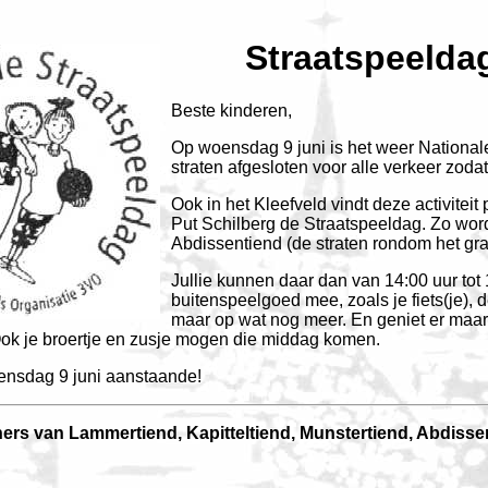
Straatspeeldag
Beste kinderen,
Op woensdag 9 juni is het weer Nationa
straten afgesloten voor alle verkeer zoda
Ook in het Kleefveld vindt deze activitei
Put Schilberg de Straatspeeldag. Zo wor
Abdissentiend (de straten rondom het gra
Jullie kunnen daar dan van 14:00 uur tot
buitenspeelgoed mee, zoals je fiets(je), d
maar op wat nog meer. En geniet er maar f
 Ook je broertje en zusje mogen die middag komen.
ensdag 9 juni aanstaande!
rs van Lammertiend, Kapitteltiend, Munstertiend, Abdisse