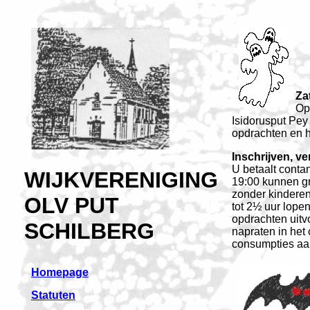
Za
Op
Isidorusput Pey
opdrachten en 
Inschrijven, v
U betaalt contan
WIJKVERENIGING
19:00 kunnen g
zonder kinderen
OLV PUT
tot 2½ uur lope
opdrachten uitv
SCHILBERG
napraten in het
consumpties aan 
Homepage
Statuten