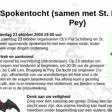
Spokentocht (samen met St. 
Pey)
terdag 23 oktober 2004 19:00 uur
 zaterdag 23 oktober organiseren OLV Put Schilberg en St.
 een spannende spokentocht met een mooie route, leuke
hele enge dingen onderweg.
ertrek en aankomst
t vooraf bij inschrijving (zie onderaan). Op 23 oktober om
roepen met kinderen al beginnen, om 20:00 uur de groepen
, bij Café Leo, Brugweg te Pey. De tocht zal ongeveer 1½
n zijn, afhankelijk van uw wandeltempo en hoe snel u de
oert en de vragen beantwoordt. Na afloop kunt u gezellig
 café, dan is er erwtensoep met stokbrood, we bieden u twee
en er is de prijsuitreiking.
Denk aan uw veiligheid
Zorg voor één zaklamp per groep. Draag een lan
slecht weer zijn, dus warme kleding kan heel ve
meedoen onder begeleiding van een oudere, die 