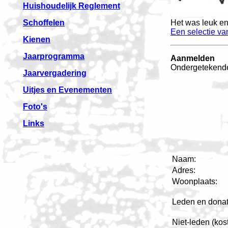
Huishoudelijk Reglement
Schoffelen
Het was leuk en
Een selectie va
Kienen
Jaarprogramma
Aanmelden
Ondergetekende
Jaarvergadering
Uitjes en Evenementen
Foto's
Links
Naam:
Adres:
Woonplaats:
Leden en donate
Niet-leden (kos