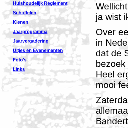
Huishoudelijk Reglement
Wellicht
Schoffelen
ja wist 
Kienen
Over ee
Jaarprogramma
in Neder
Jaarvergadering
Uitjes en Evenementen
dat de 
Foto's
bezoek 
Links
Heel er
mooi fe
Zaterda
allemaa
Bandert