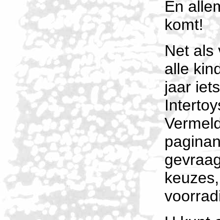
En alle
komt!
Net als
alle kin
jaar iet
Interto
Vermeld 
pagina
gevraag
keuzes, 
voorradi